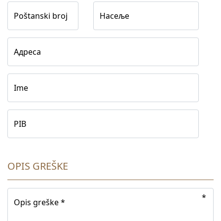
Poštanski broj
Насеље
Адреса
Ime
PIB
OPIS GREŠKE
Opis greške *