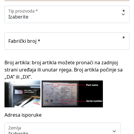
Tip proizvoda *
Fabrički broj *
Broj artikla: broj artikla možete pronaći na zadnjoj
strani uređaja ili unutar njega. Broj artikla počinje sa
„DA” ili „DX”.
Adresa isporuke
Zemlja